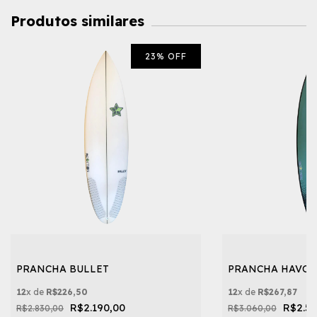
Produtos similares
23
%
OFF
PRANCHA BULLET
PRANCHA HAVOC
12
x de
R$226,50
12
x de
R$267,87
R$2.190,00
R$2.59
R$2.830,00
R$3.060,00