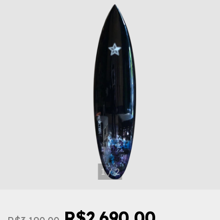
1
/
2
R$2.690,00